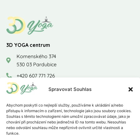
3D YOGA centrum
Komenského 374
530 03 Pardubice
+420 607 771 726
info@3dyoga.cz
Spravovat Souhlas
3DYogaCentrum
Abychom poskytli co nejlepší služby, používáme k ukládání a/nebo
přístupu k informacím o zařízení, technologie jako jsou soubory cookies.
Důležité odkazy
Souhlas s těmito technologiemi nám umožní zpracovávat údaje, jako je
chování při procházení nebo jedinečná ID na tomto webu. Nesouhlas
Nabídka lekcí
nebo odvolání souhlasu může nepříznivě ovlivnit určité vlastnosti a
funkce.
Ceník