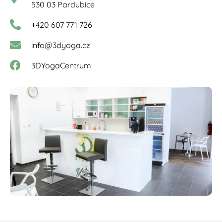
530 03 Pardubice
+420 607 771 726
info@3dyoga.cz
3DYogaCentrum